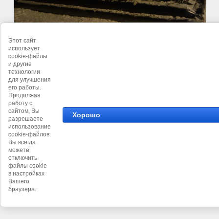
Этот сайт
использует
cookie-файлы
©
Профавткомфорт
и другие
технологии
для улучшения
его работы.
Продолжая
работу с
сайтом, Вы
Хорошо
разрешаете
использование
cookie-файлов.
Вы всегда
можете
отключить
файлы cookie
в настройках
Вашего
браузера.